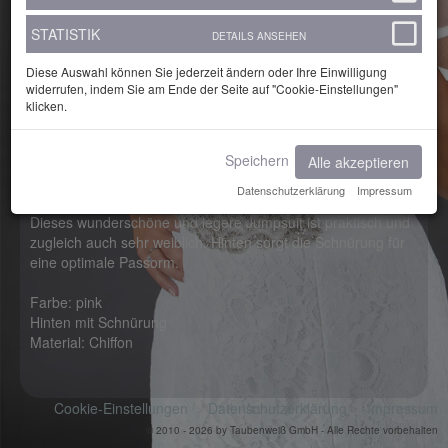
STATISTIK
DETAILS ANSEHEN
Diese Auswahl können Sie jederzeit ändern oder Ihre Einwilligung
widerrufen, indem Sie am Ende der Seite auf "Cookie-Einstellungen"
klicken.
Speichern
Alle akzeptieren
Datenschutzerklärung
Impressum
Dieses wunderschöne und legere Jumpsuit ist praktisch und
zugleich auch sehr weiblich. Hinten sorgt die Schnürung für
eine optimale Passorm.
Farbe: pink
Hinten mit Schnürung
Material: Chiffon
Cookie-Einstellungen
Datenschutzerklärung
Impressum
© 2010 - 2026 by Taubenweiß GmbH - Alle Rechte vorbehalten